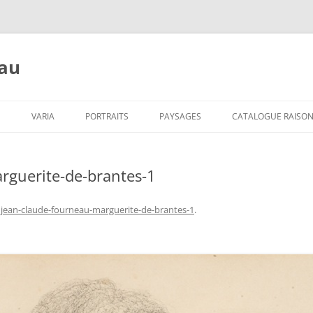
eau
Aller
au
S
VARIA
PORTRAITS
PAYSAGES
CATALOGUE RAISO
contenu
rguerite-de-brantes-1
s
jean-claude-fourneau-marguerite-de-brantes-1
.