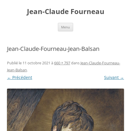
Jean-Claude Fourneau
Aller
Menu
au
contenu
Jean-Claude-Fourneau-Jean-Balsan
Publié le
11 octobre 2021
à
660 × 797
dans
Jean-Claude-Fourneau-
Jean-Balsan
.
← Précédent
Suivant →