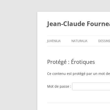
Jean-Claude Fourn
JUVENILIA
NATURALIA
DESSIN
1910-1912
Protégé : Érotiques
1913-1914
1915-1918
Ce contenu est protégé par un mot de p
1919-1921
Mot de passe :