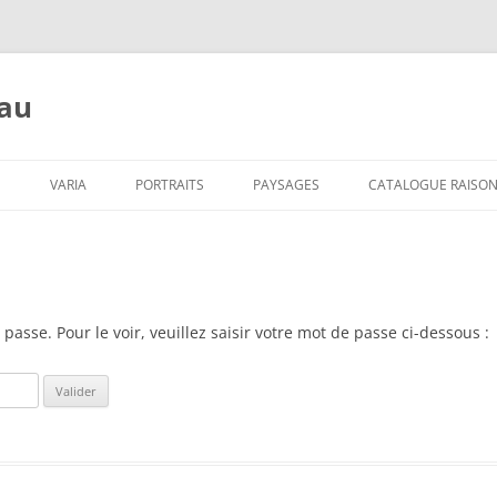
eau
Aller
au
S
VARIA
PORTRAITS
PAYSAGES
CATALOGUE RAISO
contenu
asse. Pour le voir, veuillez saisir votre mot de passe ci-dessous :